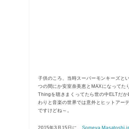
子供のころ、当時スーパーモンキーズとい
つの間にか安室奈美恵とMAXになってたり、ま
Thingを聴きまくってたら世の中ELT
わりと音楽の世界では意外とヒットアー
ですけどね～。
2015年3月15日に、
Someya Masatoshi.j