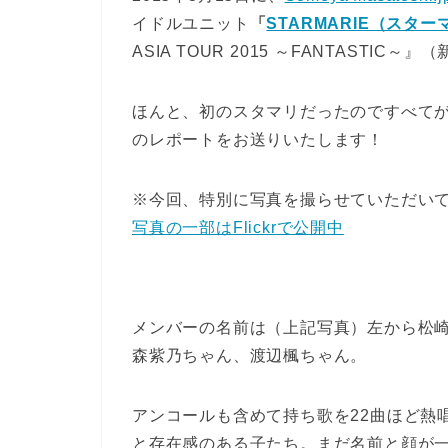
イドルユニット
「
STARMARIE（スタ
ASIA TOUR 2015 ～FANTASTI
ほんと、初のスタマリだったのですべて
のレポートをお送りいたします！
※今回、特別に写真を撮らせていただい
写真の一部はFlickrで公開中
メンバーの名前は（上記写真）左から松
森紫乃ちゃん、渡辺楓ちゃん。
アンコールも含めて持ち歌を22曲ほど熱
と存在感のある子たち。まだ名前と顔が