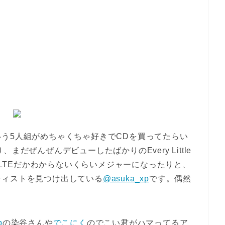
う5人組がめちゃくちゃ好きでCDを買ってたらい
だぜんぜんデビューしたばかりのEvery Little
だかLTEだかわからないくらいメジャーになったりと、
ティストを見つけ出している
@asuka_xp
です。偶然
p
の染谷さんや
でこにく
のでこい君がハマってるア