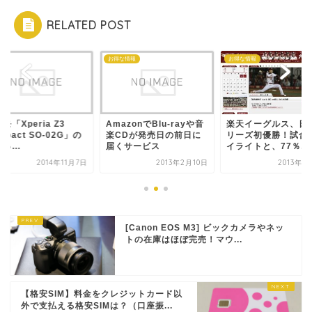
RELATED POST
a
お得な情報
お得な情報
モ「Xperia Z3
AmazonでBlu-rayや音
楽天イーグルス、日
mpact SO-02G」の
楽CDが発売日の前日に
リーズ初優勝！試合
っ...
届くサービス
イライトと、77％オフ
2014年11月7日
2013年2月10日
2013年1
[Canon EOS M3] ビックカメラやネッ
トの在庫はほぼ完売！マウ...
【格安SIM】料金をクレジットカード以
外で支払える格安SIMは？（口座振...