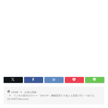
HOME
お得な情報
ドコモの防水ガラケー「SH-07F」機種変更で４色とも実質０円！一括でも
29,160円 #docomo