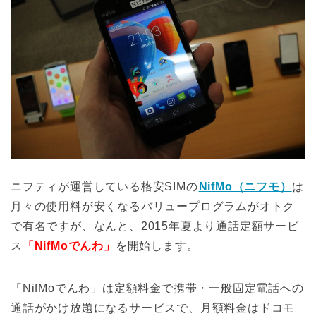
ニフティが運営している格安SIMの
NifMo（ニフモ）
は
月々の使用料が安くなるバリュープログラムがオトク
で有名ですが、なんと、2015年夏より通話定額サービ
ス
「NifMoでんわ」
を開始します。
「NifMoでんわ」は定額料金で携帯・一般固定電話への
通話がかけ放題になるサービスで、月額料金はドコモ