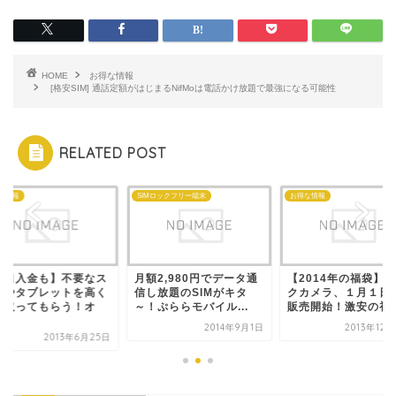
HOME
お得な情報
[格安SIM] 通話定額がはじまるNifMoは電話かけ放題で最強になる可能性
RELATED POST
な情報
SIMロックフリー端末
お得な情報
即日入金も】不要なス
月額2,980円でデータ通
【2014年の福袋】
ホやタブレットを高く
信し放題のSIMがキタ
クカメラ、１月１日
い取ってもらう！オ
～！ぷららモバイル...
販売開始！激安の初売.
.
2014年9月1日
2013年12
2013年6月25日