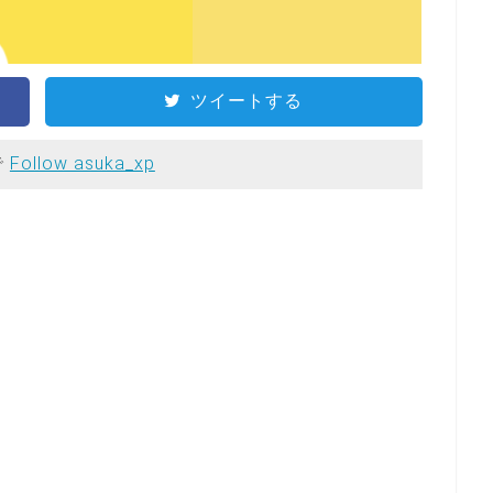
ツイートする
で
Follow asuka_xp