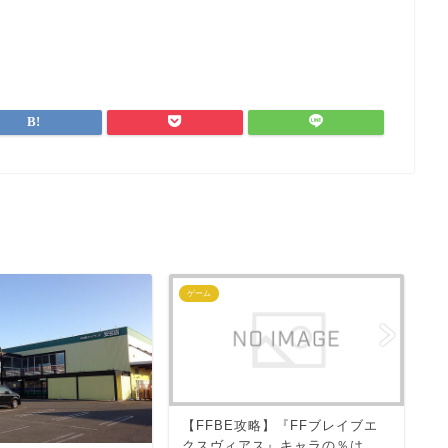
ゲーム
お
マ
【FFBE攻略】『FFブレイブエ
支
クスヴィアス』キャラの％は