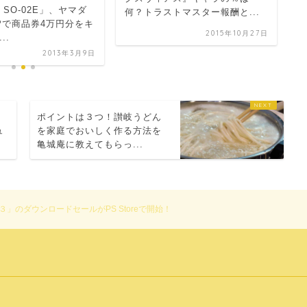
 Z SO-02E」、ヤマダ
ガ
何？トラストマスター報酬と...
Pで商品券4万円分をキ
2015年10月27日
..
2013年3月9日
ポイントは３つ！讃岐うどん
ュ
を家庭でおいしく作る方法を
亀城庵に教えてもらっ...
３」のダウンロードセールがPS Storeで開始！