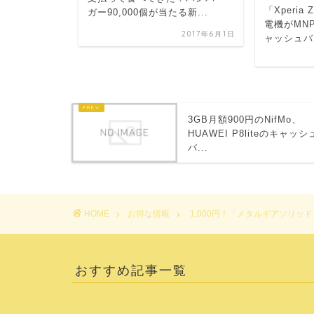
「Xperia
報酬と...
ガー90,000個が当たる新...
電機がMN
015年10月27日
2017年6月1日
ャッシュバ.
3GB月額900円のNifMo、
HUAWEI P8liteのキャッシ
バ...
HOME
お得な情報
1,000円！「メタルギアソリッド
おすすめ記事一覧