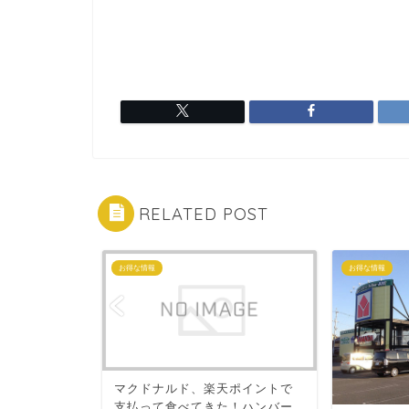
RELATED POST
お得な情報
お得な情報
Fブレイブエ
マクドナルド、楽天ポイントで
ラの％は
支払って食べてきた！ハンバー