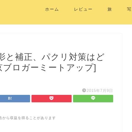
ホーム
レビュー
旅
写
影と補正、パクリ対策はど
東京ブロガーミートアップ]
2015年7月9日
告から収益を得ることがあります