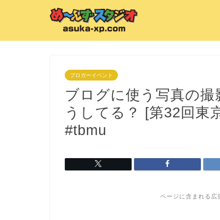
ブロガーイベント
ブログに使う写真の撮
うしてる？ [第32回
#tbmu
ページに含まれる広