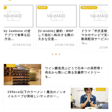
ェット
格安SIM
便利なサービス
P by Jawbone の使
[U-mobile] 解約・MNP
ドラマ「半沢直樹」
方】アプリで食事を記
して他社へ転出する際の
マホやテレビで見ら
る方法...
大きな注意...
動画配信サービスが
っ...
2013年4月23日
2014年11月28日
2013年8
ワイン醸造用ぶどうで日本一の長野県！
再生から勢いに乗る安曇野ワイナリー
を...
299kcal以下のラーメン！魔法のノンオ
イルスープが美味しいサッポロ一...