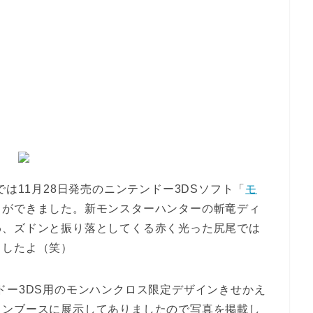
では11月28日発売のニンテンドー3DSソフト「
モ
とができました。新モンスターハンターの斬竜ディ
わ、ズドンと振り落としてくる赤く光った尻尾では
ましたよ（笑）
ドー3DS用のモンハンクロス限定デザインきせかえ
コンブースに展示してありましたので写真を掲載し