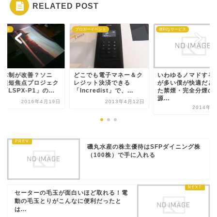
RELATED POST
ェット
ブロガーイベント
便利なサービス
産体制が改善？ソニ
どこでも電子マネー＆ク
いわゆるノマドする
、超短焦点プロジェク
レジット決済できる
が多い僕が快適だと
「LSPX-P1」の...
「Incredist」で、...
た禁煙・完全分煙の
源...
2016年4月19日
2013年4月12日
2014年6
磯丸水産の株主優待はSFPダイニング株
（100株）で手に入れる
セーターの毛玉が面白いほど取れる！電
動の毛玉とりがこんなに便利だったと
は...