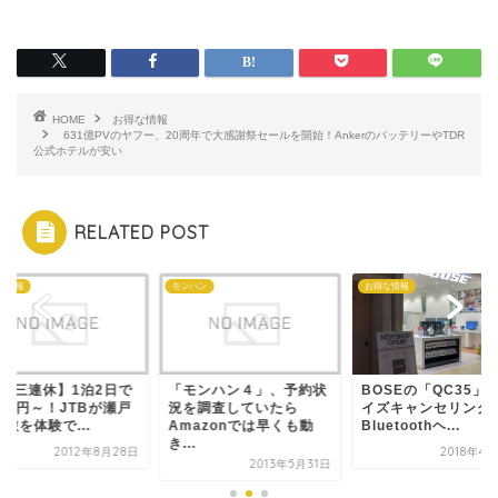
HOME
お得な情報
631億PVのヤフー、20周年で大感謝祭セールを開始！AnkerのバッテリーやTDR
公式ホテルが安い
RELATED POST
な情報
モンハン
お得な情報
9月三連休】1泊2日で
「モンハン４」、予約状
BOSEの「QC35」
980円～！JTBが瀬戸
況を調査していたら
イズキャンセリング
旅を体験で...
Amazonでは早くも動
Bluetoothヘ...
き...
2012年8月28日
2018年4
2013年5月31日