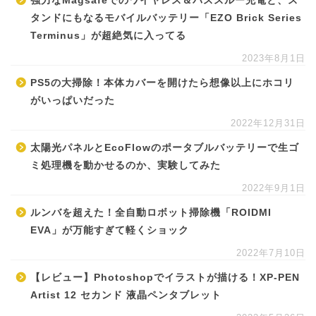
強力なMagsafeでのワイヤレス＆パススルー充電と、ス
タンドにもなるモバイルバッテリー「EZO Brick Series
Terminus」が超絶気に入ってる
2023年8月1日
PS5の大掃除！本体カバーを開けたら想像以上にホコリ
がいっぱいだった
2022年12月31日
太陽光パネルとEcoFlowのポータブルバッテリーで生ゴ
ミ処理機を動かせるのか、実験してみた
2022年9月1日
ルンバを超えた！全自動ロボット掃除機「ROIDMI
EVA」が万能すぎて軽くショック
2022年7月10日
【レビュー】Photoshopでイラストが描ける！XP-PEN
Artist 12 セカンド 液晶ペンタブレット