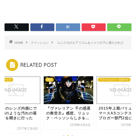
HOME
ファッション
ユニクロのエアリズムをシャツの下に着たけれど
RELATED POST
アフィリエイト・広告ネタ
便利なサービス
ヴァレリアン 千の惑星
2015年上期バリューコ
メガネのレンズ内側
救世主』感想、リュッ
マースASコンテスト・
きた傷のような汚れ
・ベッソンらしさを...
ブロガー部門2位に入...
とし方を聞きに行っ
→...
2018年4月6日
2015年7月18日
2017年2