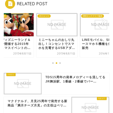
RELATED POST
スマス
ガジェット
SIMロックフリー端末
京ディズニーランド＆
ミニーちゃんのおしり丸
LINEモバイル、SI
ーで開催する2015年
出し！コンセントでスマ
ースマホ５機種を値
リスマスイベントの...
ホを充電するUSBアダ...
販売
2015年8月11日
2015年8月11日
2016年12
TDS15周年の発車メロディーを流してる
JR舞浜駅、1番線・2番線でパー...
マクドナルド、月見25周年で発売する新
商品「満月チーズ月見」の主役はベリ...