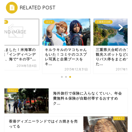
RELATED POST
・動画
コミケ
三重県大台町
画見ました！米海軍の
キルラキルのマコちゃん
三重県大台町のカフ
闘艦「インディペンデ
もいた！コミケのコスプ
観光スポットなどの
」、海で“８の字”...
レ写真と企業ブースを
りバス停をまとめて
キ...
た...
2014年5月4日
2013年12月31日
2017年10
海外旅行で保険に入らなくていい、年会
費無料＆保険が自動付帯するおすすめ
ク...
香港ディズニーランドではイカ焼きを売
ってる