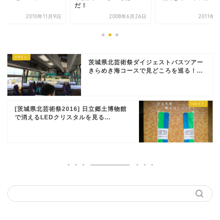
！
だ！
2010年11月9日
2008年6月26日
2011年
茨城県北芸術祭ダイジェストバスツアー
きらめき海コースで見どころを巡る！...
[茨城県北芸術祭2016] 日立郷土博物館
で消えるLEDクリスタルを見る...