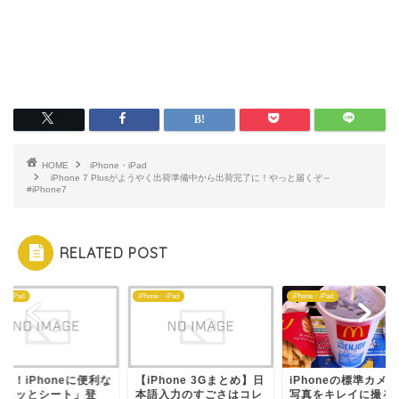
HOME
iPhone・iPad
iPhone 7 Plusがようやく出荷準備中から出荷完了に！やっと届くぞ～
#iPhone7
RELATED POST
ne・iPad
iPhone・iPad
iPhone・iPad
0円！iPhoneに便利な
【iPhone 3Gまとめ】日
iPhoneの標準カメ
ピタッとシート」登
本語入力のすごさはコレ
写真をキレイに撮る