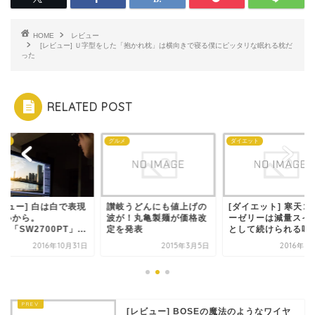
HOME
レビュー
[レビュー] Ｕ字型をした「抱かれ枕」は横向きで寝る僕にピッタリな眠れる枕だ
った
RELATED POST
グルメ
ダイエット
レビュー
現
讃岐うどんにも値上げの
[ダイエット] 寒天コーヒ
[レビュー
波が！丸亀製麺が価格改
ーゼリーは減量スイーツ
したいから
.
定を発表
として続けられる味...
BenQ「SW
1日
2015年3月5日
2016年6月17日
[レビュー] BOSEの魔法のようなワイヤ