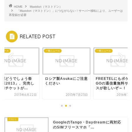
HOME
Mastdon（マストドン）
「Mastdon（マストドン）」につながらない！サーバー移転により、ユーザーは
再登録が必要
RELATED POST
ニュース
一般ニュース
一般ニュース
水曜どうでしょう祭
ロシア製Asukaにご注意
FREETELにもポケ
ITE2013」、完売し
ください
GOの通信量無料サ
加チケットが...
スが欲しいぞ～！
2013年6月22日
2015年7月23日
2016年7
GoogleのTango・Daydreamに両対応
のSIMフリースマホ「...