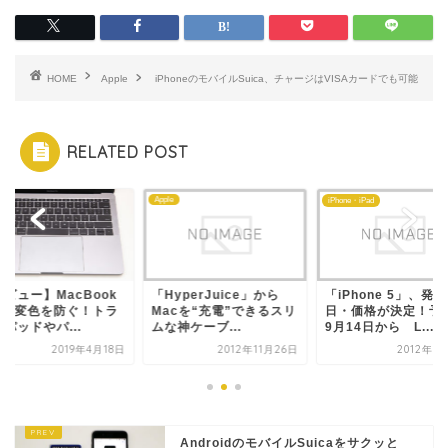
HOME
Apple
iPhoneのモバイルSuica、チャージはVISAカードでも可能
RELATED POST
e
Apple
iPhone・iPad
ビュー】MacBook
「HyperJuice」から
「iPhone 5」、発売
roの変色を防ぐ！トラ
Macを“充電”できるスリ
日・価格が決定！予
パッドやパ...
ムな神ケーブ...
9月14日から L...
2019年4月18日
2012年11月26日
2012年9
AndroidのモバイルSuicaをサクッと