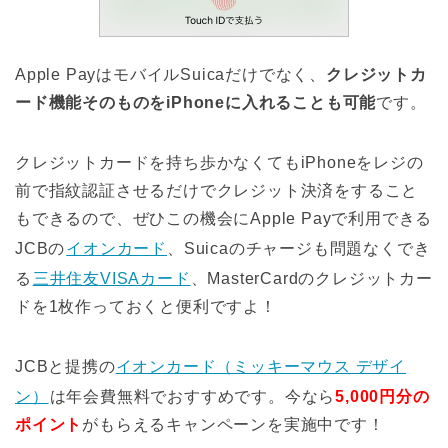
Apple PayはモバイルSuicaだけでなく、
クレジットカ
ード機能そのものをiPhoneに入れることも可能
です。
クレジットカードを持ち歩かなくてもiPhoneをレジの
前で指紋認証させるだけでクレジット決済をすること
もできるので、ぜひこの機会にApple Payで利用できる
JCBの
イオンカード
、Suicaのチャージも問題なくでき
る
三井住友VISAカード
、MasterCardのクレジットカー
ドを1枚作っておくと便利ですよ！
JCBと提携の
イオンカード（ミッキーマウス デザイ
ン）
は年会費無料でおすすめです。今なら
5,000円分の
ポイント
がもらえるキャンペーンを実施中です！