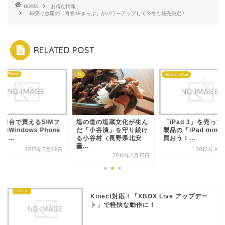
HOME
お得な情報
JR乗り放題の「青春18きっぷ」がパワーアップして今冬も発売決定！
RELATED POST
ows Phone
旅
iPhone・iPad
万円台で買えるSIMフ
塩の道の塩蔵文化が生ん
「iPad 3」を売っ
のWindows Phone
だ「小谷漬」を守り続け
製品の「iPad mini
マ...
る小谷村（長野県北安
買おう！...
曇...
2013年7月29日
2012年10
2016年2月13日
Kinect対応！「XBOX Live アップデー
ト」で軽快な動作に！