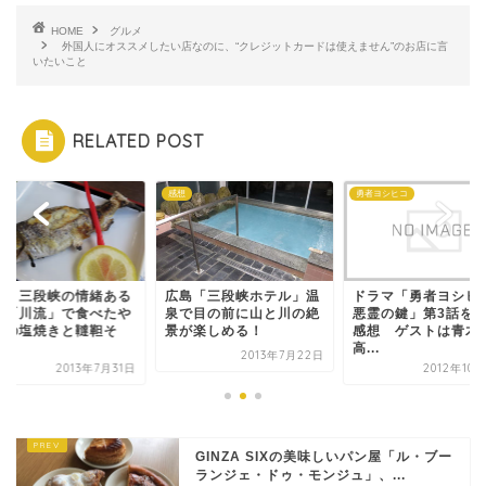
HOME
グルメ
外国人にオススメしたい店なのに、“クレジットカードは使えません”のお店に言
いたいこと
RELATED POST
メ
感想
勇者ヨシヒコ
島・三段峡の情緒ある
広島「三段峡ホテル」温
ドラマ「勇者ヨシヒ
堂「川流」で食べたや
泉で目の前に山と川の絶
悪霊の鍵」第3話を
めの塩焼きと韃靼そ
景が楽しめる！
感想 ゲストは青木
.
高...
2013年7月22日
2013年7月31日
2012年10
GINZA SIXの美味しいパン屋「ル・ブー
ランジェ・ドゥ・モンジュ」、...