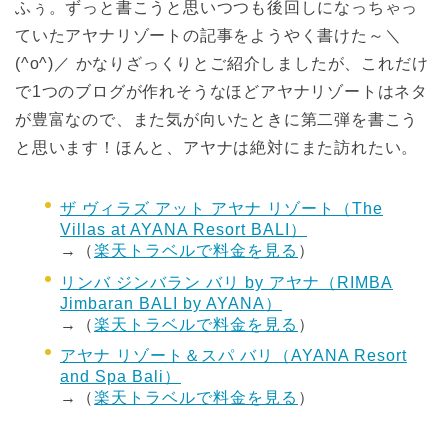
ふぅ。ずっと書こうと思いつつも後回しになっちゃっ
ていたアヤナリゾートの記事をようやく書けた～＼
(^o^)／ かなりざっくりとご紹介しましたが、これだけ
で1つのブログが作れそうなほどアヤナリゾートはネタ
が豊富なので、また気が向いたときに第二弾を書こう
と思います！ほんと、アヤナは絶対にまた訪れたい。
ザ ヴィラズ アット アヤナ リゾート（The
Villas at AYANA Resort BALI）
→（
楽天トラベルで料金を見る
）
リンバ ジンバラン バリ by アヤナ（RIMBA
Jimbaran BALI by AYANA）
→（
楽天トラベルで料金を見る
）
アヤナ リゾート＆スパ バリ（AYANA Resort
and Spa Bali）
→（
楽天トラベルで料金を見る
）