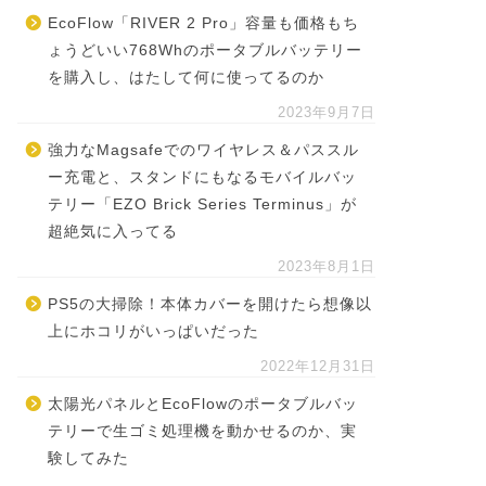
EcoFlow「RIVER 2 Pro」容量も価格もち
ょうどいい768Whのポータブルバッテリー
を購入し、はたして何に使ってるのか
2023年9月7日
強力なMagsafeでのワイヤレス＆パススル
ー充電と、スタンドにもなるモバイルバッ
テリー「EZO Brick Series Terminus」が
超絶気に入ってる
2023年8月1日
PS5の大掃除！本体カバーを開けたら想像以
上にホコリがいっぱいだった
2022年12月31日
太陽光パネルとEcoFlowのポータブルバッ
テリーで生ゴミ処理機を動かせるのか、実
験してみた