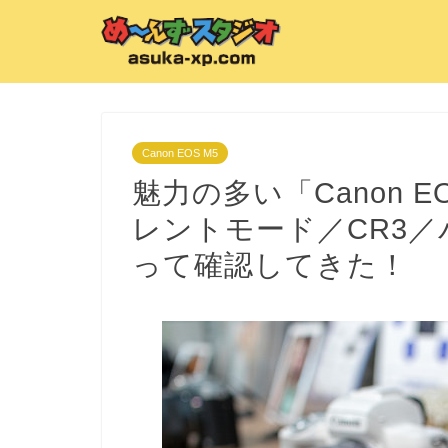
Canon EOS M5
魅力の多い「Canon E
レントモード／CR3
って確認してきた！