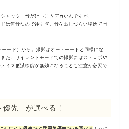
とシャッター音がけっこうデカいんですが、
ントモードは無音なので神すぎ。音を出しづらい場所で写
ンモード）から。撮影はオートモードと同様にな
。また、サイレントモードでの撮影にはストロボや
のノイズ低減機能が無効になることも注意が必要で
ト優先」が選べる！
“ホワイト優先”か“雰囲気優先”かを選べる
ように