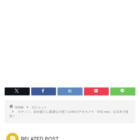
HOME
ガジェット
キヤノン、自分撮りに最適な小型フルHDビデオカメラ「iVIS mini」を日本で発
売！
RELATED POST