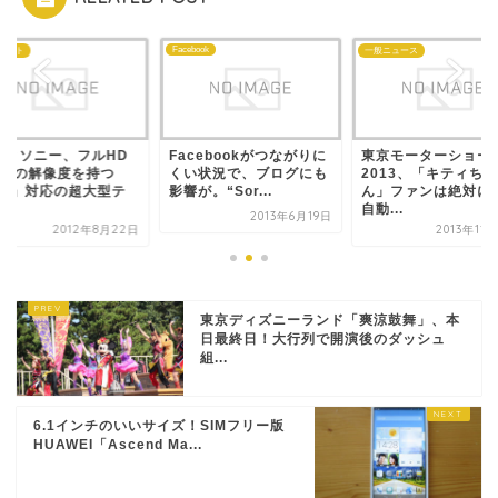
Facebook
ェット
一般ニュース
芝とソニー、フルHD
Facebookがつながりに
東京モーターショー
4倍の解像度を持つ
くい状況で、ブログにも
2013、「キティちゃ
4K」対応の超大型テ
影響が。“Sor...
ん」ファンは絶対に
.
自動...
2013年6月19日
2012年8月22日
2013年11
東京ディズニーランド「爽涼鼓舞」、本
日最終日！大行列で開演後のダッシュ
組...
6.1インチのいいサイズ！SIMフリー版
HUAWEI「Ascend Ma...