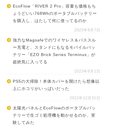
EcoFlow「RIVER 2 Pro」容量も価格もち
ょうどいい768Whのポータブルバッテリー
を購入し、はたして何に使ってるのか
2023年9月7日
強力なMagsafeでのワイヤレス＆パススル
ー充電と、スタンドにもなるモバイルバッ
テリー「EZO Brick Series Terminus」が
超絶気に入ってる
2023年8月1日
PS5の大掃除！本体カバーを開けたら想像以
上にホコリがいっぱいだった
2022年12月31日
太陽光パネルとEcoFlowのポータブルバッ
テリーで生ゴミ処理機を動かせるのか、実
験してみた