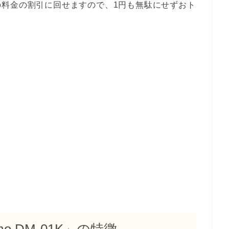
の料金の割引に回せますので、1円も無駄にせずおト
ocomo DM-01K」の特徴