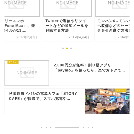
IMフリースマホ
Twitterで返信やリツイ
モンハン4→モンハン
enFone Max」、楽
ートなどの通知メールを
へ装備などのセーブ
バイルが13,...
解除する方法
タを引き継ぐ方法と注.
2017年2月3日
2013年4月4日
2014年10
2,000円分が無料！割り勘アプリ
「paymo」を使ったら、楽でおトクで...
秋葉原ヨドバシの電源カフェ「STORY
CAFE」が快適で、スマホ充電や...