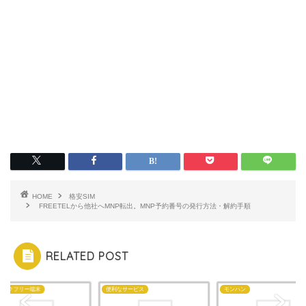
HOME
格安SIM
FREETELから他社へMNP転出。MNP予約番号の発行方法・解約手順
RELATED POST
Mロックフリー端末
便利なサービス
モンハン