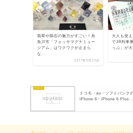
大人も使え
翡翠や隕石の魅力がすごい！糸
でJR列車
魚川市「フォッサマグナミュー
キャラ！白
っぷ」が大
ジアム」はワクワクが止まら
認「小峰シ
な...
河
2017年5月23日
2014年9月14日
ドコモ・au・ソフトバンク
iPhone 6・iPhone 6 Plus..