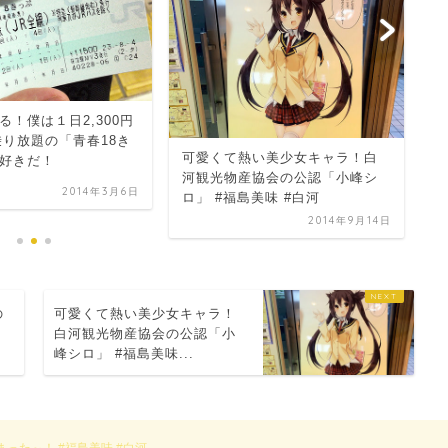
翡
る！僕は１日2,300円
魚
乗り放題の「青春18き
可愛くて熱い美少女キャラ！白
ジ
好きだ！
河観光物産協会の公認「小峰シ
な
2014年3月6日
ロ」 #福島美味 #白河
2014年9月14日
の
可愛くて熱い美少女キャラ！
.
白河観光物産協会の公認「小
峰シロ」 #福島美味...