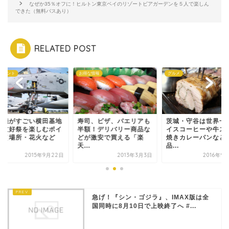
なぜか35％オフに！ヒルトン東京ベイのリゾートビアガーデンを５人で楽しん
できた（無料バスあり）
RELATED POST
イベント
お得な情報
グルメ
闘機がすごい横田基地
寿司、ピザ、パエリアも
茨城・守谷は世界一
米友好祭を楽しむポイ
半額！デリバリー商品な
イスコーヒーや牛ス
ト（場所・花火など
どが激安で買える「楽
焼きカレーパンなど
.
天...
品...
2015年9月22日
2013年3月3日
2016年9
急げ！『シン・ゴジラ』、IMAX版は全
国同時に8月10日で上映終了へ #...