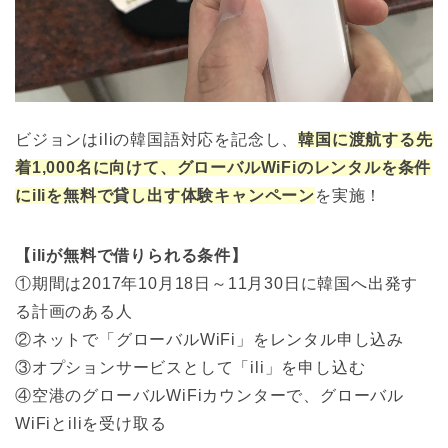
ビジョンはiliの韓国語対応を記念し、
韓国に渡航する先
着1,000名に向けて、グローバルWiFiのレンタルを条件
にiliを無料で貸し出す体験キャンペーン
を実施！
【iliが無料で借りられる条件】
①期間は2017年10月18日～11月30日に韓国へ出発す
る計画のある人
②ネットで「グローバルWiFi」をレンタル申し込み
③オプションサービスとして「ili」を申し込む
④空港のグローバルWiFiカウンターで、グローバル
WiFiとiliを受け取る