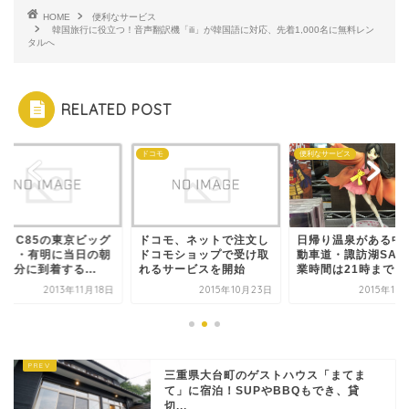
HOME
便利なサービス
韓国旅行に役立つ！音声翻訳機「ili」が韓国語に対応、先着1,000名に無料レン
タルへ
RELATED POST
ケ
ドコモ
便利なサービス
コミC85の東京ビッグ
ドコモ、ネットで注文し
日帰り温泉がある中
イト・有明に当日の朝
ドコモショップで受け取
動車道・諏訪湖SA！
30分に到着する...
れるサービスを開始
業時間は21時まで
2013年11月18日
2015年10月23日
2015年12
三重県大台町のゲストハウス「まてま
て」に宿泊！SUPやBBQもでき、貸
切...