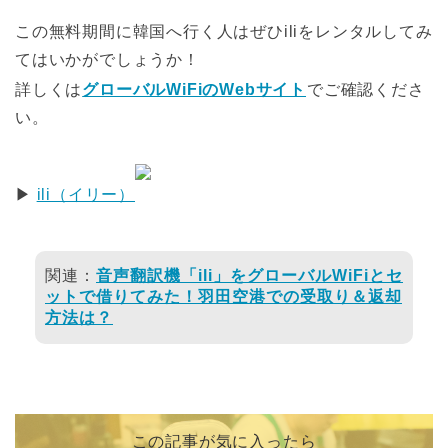
この無料期間に韓国へ行く人はぜひiliをレンタルしてみ
てはいかがでしょうか！
詳しくは
グローバルWiFiのWebサイト
でご確認くださ
い。
▶
ili（イリー）
関連：
音声翻訳機「ili」をグローバルWiFiとセ
ットで借りてみた！羽田空港での受取り＆返却
方法は？
この記事が気に入ったら