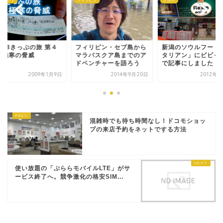
イベント
フィリピン
グルメ
春18きっぷの旅 第４
フィリピン・セブ島から
新潟のソウルフード
 極寒の脅威
マラパスクア島までのア
タリアン」にビビっ
ドベンチャーを語ろう
で記事にしました
2009年1月9日
2014年9月20日
2012年8
混雑時でも待ち時間なし！ドコモショッ
プの来店予約をネットでする方法
使い放題の「ぷららモバイルLTE」がサ
ービス終了へ。競争激化の格安SIM...