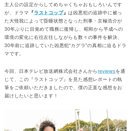
主人公の設定からしてめちゃくちゃおもしろいんです
が、ドラマ
『
ラストコップ
』
は凶悪犯の追跡中に被っ
た大怪我によって昏睡状態となった刑事・京極浩介が
30年ぶりに目覚めて職務に復帰し、昭和から平成への
環境の変化に右往左往しながらも数々の事件を解決、
30年前に追跡していた凶悪犯“カグラ”の真相に迫るドラ
マです。
今回、日本テレビ放送網株式会社さんから
reviews
を通
じて、この『ラストコップ』を見た感想レポートの執
筆をご依頼いただきましたので、僕の正直な感想をお
届けしたいと思います！