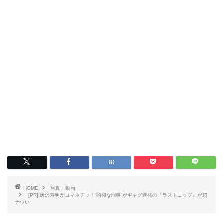
HOME
写真・動画
[PR] 唐沢寿明がコマネチッ！“昭和な刑事”がギャグ連発の『ラストコップ』が超
ナウい