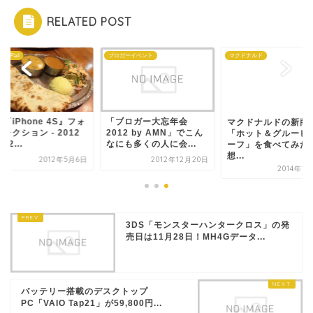
RELATED POST
ne・iPad
ブロガーイベント
マクドナルド
『iPhone 4S』フォ
「ブロガー大忘年会
マクドナルドの新商
レクション - 2012
2012 by AMN」でこん
「ホット＆グルービー
月2...
なにも多くの人に会...
ーフ」を食べてみた
想...
2012年5月6日
2012年12月20日
2014年1
3DS「モンスターハンタークロス」の発
売日は11月28日！MH4Gデータ...
バッテリー搭載のデスクトップ
PC「VAIO Tap21」が59,800円...