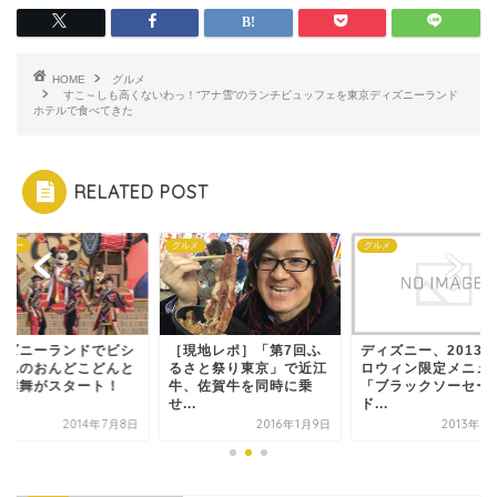
HOME
グルメ
すこ～しも高くないわっ！“アナ雪”のランチビュッフェを東京ディズニーランド
ホテルで食べてきた
RELATED POST
ズニー
グルメ
グルメ
ィズニーランドでビシ
［現地レポ］「第7回ふ
ディズニー、2013
濡れのおんどこどんと
るさと祭り東京」で近江
ロウィン限定メニュ
涼群舞がスタート！
牛、佐賀牛を同時に乗
「ブラックソーセー
.
せ...
ド...
2014年7月8日
2016年1月9日
2013年9