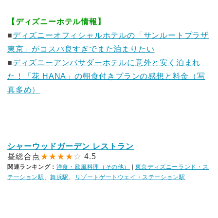
【ディズニーホテル情報】
■
ディズニーオフィシャルホテルの「サンルートプラザ
東京」がコスパ良すぎでまた泊まりたい
■
ディズニーアンバサダーホテルに意外と安く泊まれ
た！「花 HANA」の朝食付きプランの感想と料金（写
真多め）
シャーウッドガーデン レストラン
昼総合点
★★★★
☆
4.5
関連ランキング：
洋食・欧風料理（その他）
|
東京ディズニーランド・ス
テーション駅
、
舞浜駅
、
リゾートゲートウェイ・ステーション駅