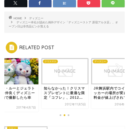
HOME
ディズニー
ディズニー本社が認めた例外デザイン「ディズニーストア 原宿アルタ店」、オ
ープン日は非売品ピンが貰える
RELATED POST
n EOS M5
クリスマス
ディズニー
テラ・ルーとジェラト
知らなかった！クリスマ
JR舞浜駅内でコイン
ニを仲良くディズニー
スプレゼントに最適な限
ッカーの場所が変わ
ー内で撮影したら幸
定「コフレ」、2012...
料金が値上げされて
.
2012年11月5日
2016年4
2017年4月7日