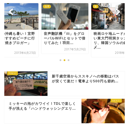
台湾
旅
月の沖縄も暑い！宜野
音声翻訳機「ili」をグロ
映画ロケ地ムードが
のおすすめビーチに行
ーバルWiFiとセットで借
い東大門明洞タッカ
て「焼きブロガー」
りてみた！羽田...
リ、韓国ソウルの鍋
.
〆...
2017年5月29日
2013年6月23日
2018年1
新千歳空港からススキノへの移動はバス
が安くて楽だ！電車より500円も節約...
ミッキーの泡がカワイイ！TDLで楽しく
手が洗える「ハンドウォッシングエリ...