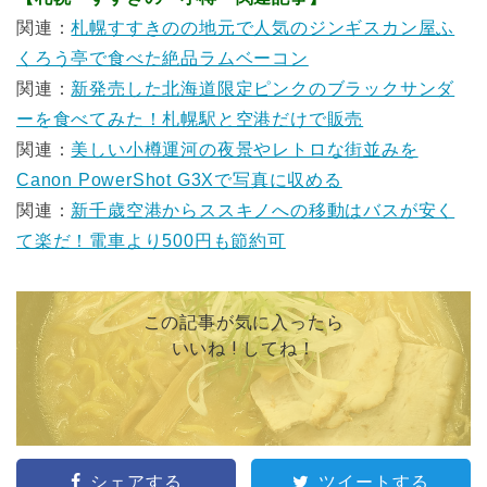
関連：
札幌すすきのの地元で人気のジンギスカン屋ふ
くろう亭で食べた絶品ラムベーコン
関連：
新発売した北海道限定ピンクのブラックサンダ
ーを食べてみた！札幌駅と空港だけで販売
関連：
美しい小樽運河の夜景やレトロな街並みを
Canon PowerShot G3Xで写真に収める
関連：
新千歳空港からススキノへの移動はバスが安く
て楽だ！電車より500円も節約可
この記事が気に入ったら
いいね ! してね！
シェアする
ツイートする