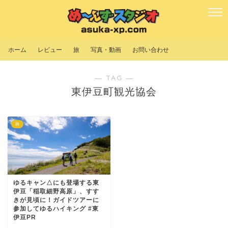
ホーム
レビュー
旅
写真・動画
お問い合わせ
― TAG ―
東伊豆町観光協会
旅
ゆるキャン△にも登場する東
伊豆「稲取細野高原」、すす
きが見頃に！ガイドツアーに
参加してゆるハイキング #東
伊豆PR