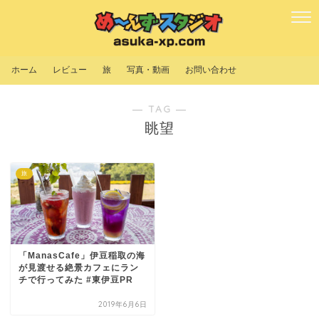
ホーム
レビュー
旅
写真・動画
お問い合わせ
― TAG ―
眺望
旅
「ManasCafe」伊豆稲取の海
が見渡せる絶景カフェにラン
チで行ってみた #東伊豆PR
2019年6月6日