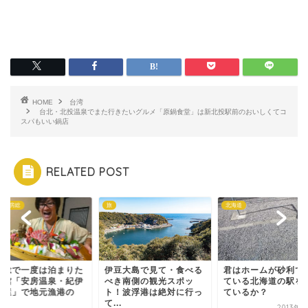
HOME
台湾
台北・北投温泉でまた行きたいグルメ「原鍋食堂」は新北投駅前のおいしくてコ
スパもいい鍋店
RELATED POST
県南房総
旅
北海道
房総で一度は泊まりた
伊豆大島で見て・食べる
君はホームが砂利で
旅館「安房温泉・紀伊
べき南側の観光スポッ
ている北海道の駅を
國屋」で地元漁港の
ト！波浮港は絶対に行っ
ているか？
.
て...
2013年