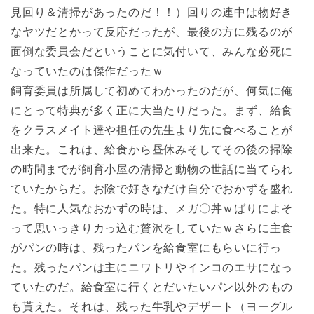
見回り＆清掃があったのだ！！）回りの連中は物好き
なヤツだとかって反応だったが、最後の方に残るのが
面倒な委員会だということに気付いて、みんな必死に
なっていたのは傑作だったｗ
飼育委員は所属して初めてわかったのだが、何気に俺
にとって特典が多く正に大当たりだった。まず、給食
をクラスメイト達や担任の先生より先に食べることが
出来た。これは、給食から昼休みそしてその後の掃除
の時間までが飼育小屋の清掃と動物の世話に当てられ
ていたからだ。お陰で好きなだけ自分でおかずを盛れ
た。特に人気なおかずの時は、メガ〇丼ｗばりによそ
って思いっきりカっ込む贅沢をしていたｗさらに主食
がパンの時は、残ったパンを給食室にもらいに行っ
た。残ったパンは主にニワトリやインコのエサになっ
ていたのだ。給食室に行くとだいたいパン以外のもの
も貰えた。それは、残った牛乳やデザート（ヨーグル