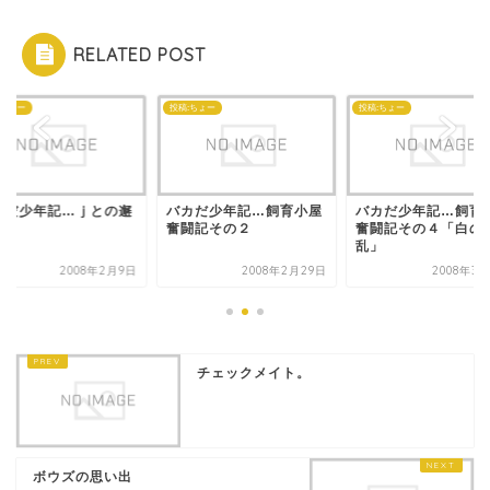
RELATED POST
:ちょー
投稿:ちょー
投稿:ちょー
カだ少年記…ｊとの邂
バカだ少年記…飼育小屋
バカだ少年記…飼育
奮闘記その２
奮闘記その４「白の
乱」
2008年2月9日
2008年2月29日
2008年3
チェックメイト。
ボウズの思い出