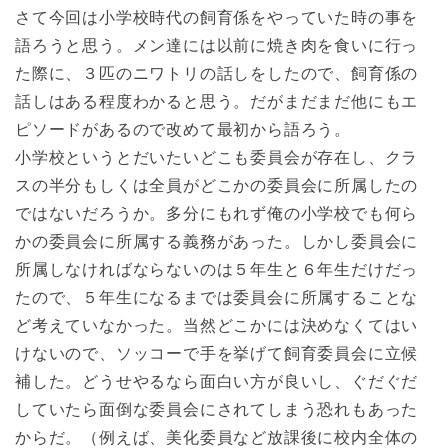
さて今回は小学校時代の飼育係をやっていた時の事を
語ろうと思う。メン達には以前に焼き肉を食いに行っ
た際に、３匹のニワトリの話しをしたので、飼育係の
話しはある程度わかると思う。だがまだまだ他にもエ
ピソードがあるので改めて最初から語ろう。
小学校というとだいたいどこも委員会が存在し、クラ
スの半分もしくは全員がどこかの委員会に所属したの
ではないだろうか。多分にもれず俺の小学校でも何ら
かの委員会に所属する義務があった。しかし委員会に
所属しなければならないのは５年生と６年生だけだっ
たので、５年生になるまでは委員会に所属することな
ど考えていなかった。当然どこかには決めなくてはい
けないので、ソッコーで手を挙げて飼育委員会に立候
補した。どうせやるなら面白い方が良いし、ぐだぐだ
していたら面倒な委員会にされてしまう恐れもあった
からだ。（例えば、美化委員など放課後に校内全体の