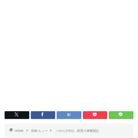
HOME
投稿:ちょー
バカだ少年記…飼育小屋奮闘記