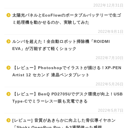
2022年12月31日
太陽光パネルとEcoFlowのポータブルバッテリーで生ゴ
ミ処理機を動かせるのか、実験してみた
2022年9月1日
ルンバを超えた！全自動ロボット掃除機「ROIDMI
EVA」が万能すぎて軽くショック
2022年7月10日
【レビュー】Photoshopでイラストが描ける！XP-PEN
Artist 12 セカンド 液晶ペンタブレット
2022年5月26日
【レビュー】BenQ PD2705Uでデスク環境が向上！USB
Type-Cでミラーレス一眼も充電できる
2022年5月7日
[レビュー] 音質があきらかに向上した骨伝導イヤホン
「Shokz OpenRun Pro」を3週間使った感想