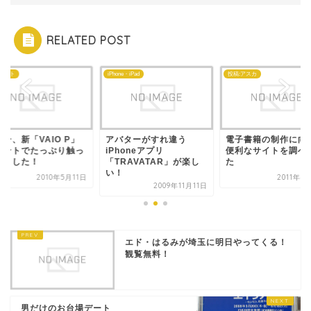
RELATED POST
ェット
iPhone・iPad
投稿:アスカ
ー、新「VAIO P」
アバターがすれ違う
電子書籍の制作に向
ベントでたっぷり触っ
iPhoneアプリ
便利なサイトを調べ
きました！
「TRAVATAR」が楽し
た
い！
2010年5月11日
2011年4
2009年11月11日
エド・はるみが埼玉に明日やってくる！
観覧無料！
男だけのお台場デート