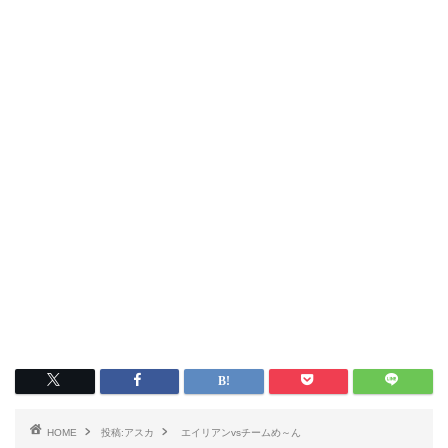
HOME
投稿:アスカ
エイリアンvsチームめ～ん