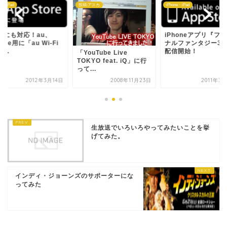
ne・iPad
投稿:アスカ
iPhone・iPad
adにも対応！au、
iPhoneアプリ『フ
hone用に「au Wi-Fi
ナルファンタジー3
...
配信開始！
「YouTube Live
TOKYO feat. iQ」に行
って...
2012年3月14日
2008年11月23日
2011年3
生放送でいろいろやってみたいことを挙
げてみた。
インディ・ジョーンズのサポーターにな
ってみた