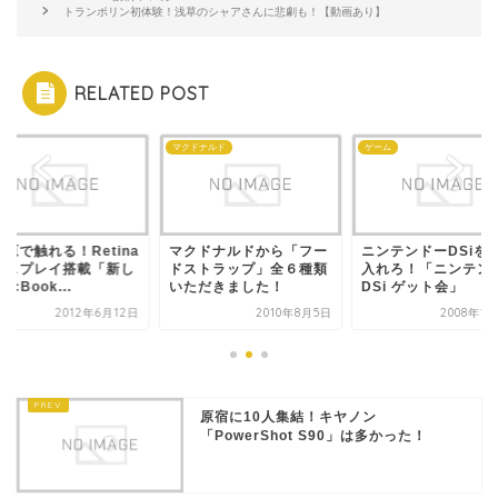
トランポリン初体験！浅草のシャアさんに悲劇も！【動画あり】
RELATED POST
e
マクドナルド
ゲーム
原で触れる！Retina
マクドナルドから「フー
ニンテンドーDSiを
ィスプレイ搭載「新し
ドストラップ」全６種類
入れろ！「ニンテン
acBook...
いただきました！
DSi ゲット会」
2012年6月12日
2010年8月5日
2008年1
原宿に10人集結！キヤノン
「PowerShot S90」は多かった！