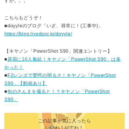
すが。。。
こちらもどうぞ！
■doyyleのブログ「いざ、尋常に！(工事中)」
https://blog.livedoor.jp/doyyle/
【キヤノン「PowerShot S90」関連エントリー】
■
原宿に10人集結！キヤノン「PowerShot S90」は多
かった！
■
F2レンズで驚愕の明るさ！キヤノン「PowerShot
S90」【動画あり】
■
旬のさんまを撮ると！？キヤノン「PowerShot
S90」
この記事が気に入ったら
いいね ! してね！