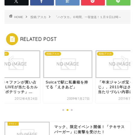
HOME
投稿:アスカ
「ハゲタカ」６時間、一挙放送！１月９日12時～
RELATED POST
:アスカ
投稿:アスカ
投稿:アスカ
樹奈々ファンが買い占
Suicaで駅に私書箱を持
「年末ジャンボ宝く
か？LIVEが当たるカル
てる「えきあど」
じ」、2011年はさ
「ポテリッチ」...
当たりづらい内容に
2012年4月24日
2009年1月27日
2011年11
マック、限定イベント開催！「テキサス
バーガー」に衝撃を受けた！