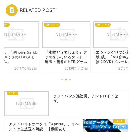
RELATED POST
ne・iPad
投稿:アスカ
投稿:アスカ
ple、『iPhone 5』は
『水曜どうでしょう』グ
ヱヴァンゲリヲン新
0.8ミリの1GBメモ
ッズをいろいろゲット！
版:破、「AR台本」
搭...
埼玉・熊谷のHTBグッ...
は？DVD/ブルーレイ.
2011年6月22日
2010年11月21日
2010年2
ソフトバンク孫社長、アンドロイドな
う。
アンドロイドケータイ「Xperia」、イベ
ントで生放送＆解説！【動画あり...