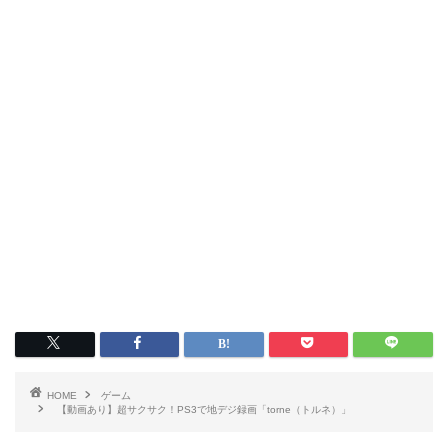
HOME
ゲーム
【動画あり】超サクサク！PS3で地デジ録画「torne（トルネ）」