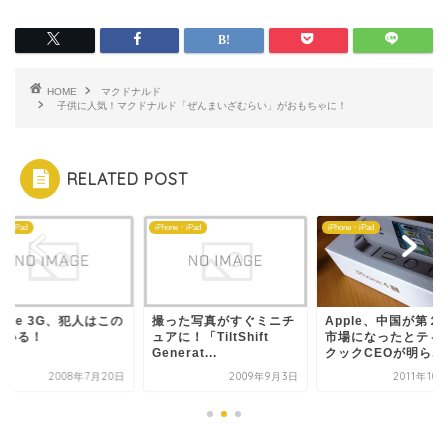
HOME
マクドナルド
子供に人気！マクドナルド「ぜんまいざむらい」がおもちゃに！
RELATED POST
ne・iPad
iPhone・iPad
iPhone・iPad
hone 3G、犯人はこの
撮った写真がすぐミニチ
Apple、中国が第２
にいる！
ュアに！「TiltShift
市場になったとティ
Generat...
クックCEOが明ら...
2008年7月20日
2009年9月3日
2011年10