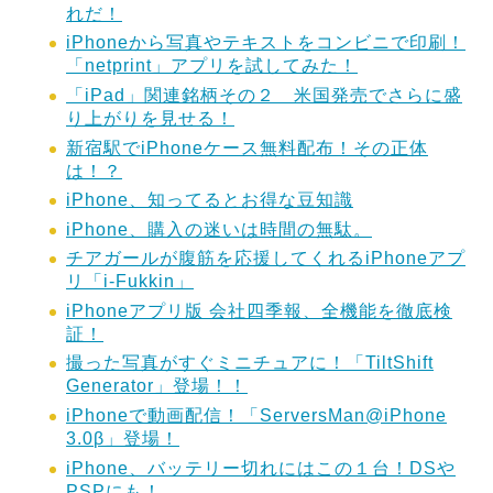
れだ！
iPhoneから写真やテキストをコンビニで印刷！
「netprint」アプリを試してみた！
「iPad」関連銘柄その２ 米国発売でさらに盛
り上がりを見せる！
新宿駅でiPhoneケース無料配布！その正体
は！？
iPhone、知ってるとお得な豆知識
iPhone、購入の迷いは時間の無駄。
チアガールが腹筋を応援してくれるiPhoneアプ
リ「i-Fukkin」
iPhoneアプリ版 会社四季報、全機能を徹底検
証！
撮った写真がすぐミニチュアに！「TiltShift
Generator」登場！！
iPhoneで動画配信！「ServersMan@iPhone
3.0β」登場！
iPhone、バッテリー切れにはこの１台！DSや
PSPにも！