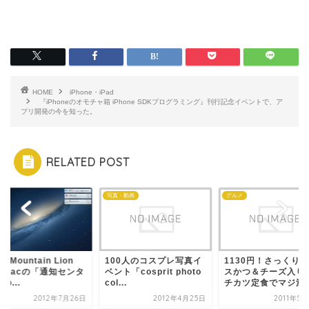
HOME
iPhone・iPad
『iPhoneのオモチャ箱 iPhone SDKプログラミング』刊行記念イベントで、ア
プリ開発の今を知った。
RELATED POST
e
写真・動画
グルメ
X Mountain Lion
100人のコスプレ写真イ
1130円！さっくり
、Macの「通知センタ
ベント「cosprit photo
スかつ＆チーズ入り
の...
col...
チカツ定食でマジ満腹.
2012年7月26日
2012年4月25日
2011年5