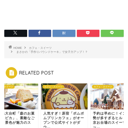
HOME
カフェ・スイーツ
まさかの「手作りパウンドケーキ」で女子力アップ！？
RELATED POST
ェ・スイーツ
カフェ・スイーツ
カフェ・スイーツ
重県大台町「森のお菓
人気すぎ！原宿「ポムポ
予約は早めに！イン
屋スピカ」、素敵なご
ムプリンカフェ」がオー
勢が多すぎるヒルト
婦と景色が魅力のス
プンで公式サイトがダ
京お台場のスイーツ
.
ウ...
ッ...