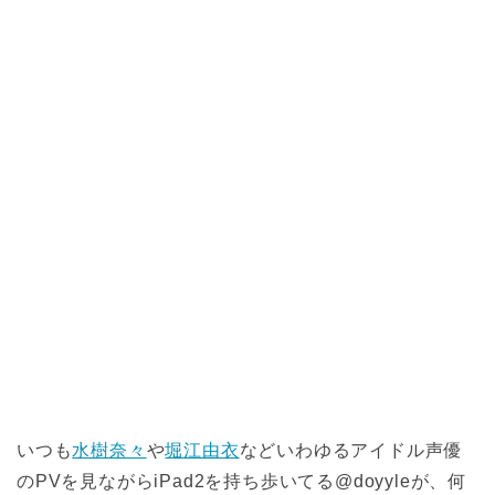
いつも
水樹奈々
や
堀江由衣
などいわゆるアイドル声優
のPVを見ながらiPad2を持ち歩いてる@doyyleが、何