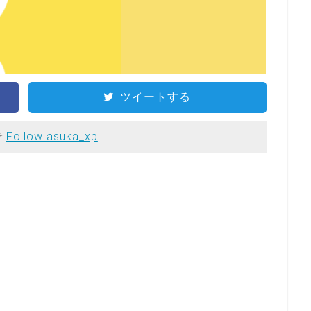
ツイートする
で
Follow asuka_xp