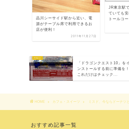
カロリー新製品
JR東京駅
チーノ」を
ていても安
品川シーサイド駅から近い、電
O...
トールコー
源がテーブル席で利用できるお
2015年4月15日
店が便利！
2011年11月27日
「ドラゴンクエスト10」を
ンストールする前に準備を
これだけはチェック...
HOME
カフェ・スイーツ
ミスド、今ならドーナツと
おすすめ記事一覧