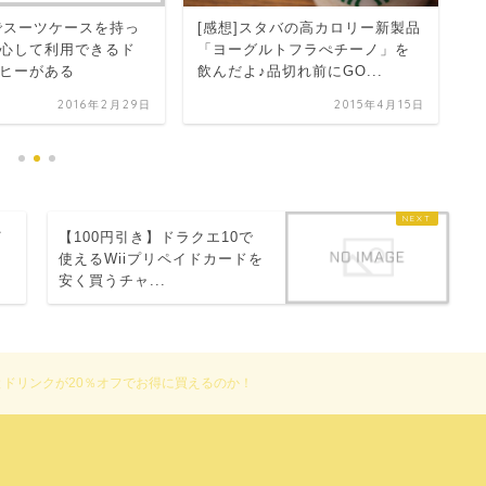
品
でスーツケースを持っ
[感想]スタバの高カロリー新製品
源
心して利用できるド
「ヨーグルトフラぺチーノ」を
店
ヒーがある
飲んだよ♪品切れ前にGO...
2016年2月29日
2015年4月15日
イ
【100円引き】ドラクエ10で
！
使えるWiiプリペイドカードを
安く買うチャ...
ドリンクが20％オフでお得に買えるのか！