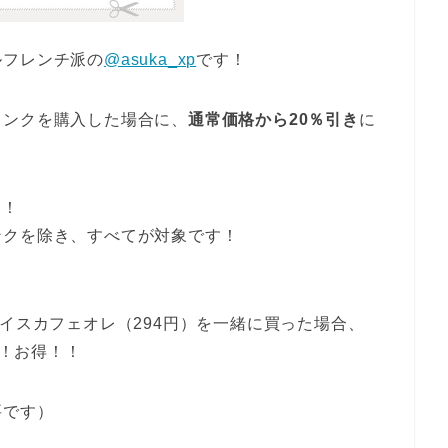
ルフレンチ派の
@asuka_xp
です！
リンクを購入した場合に、
通常価格から20％引き
に
！
定！
ンクを除き、すべてが対象です！
アイスカフェオレ（294円）を一緒に買った場合、
！！お得！！
要です）