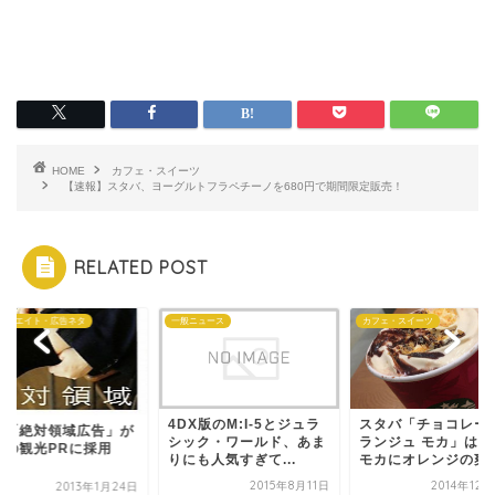
HOME
カフェ・スイーツ
【速報】スタバ、ヨーグルトフラペチーノを680円で期間限定販売！
RELATED POST
ィリエイト・広告ネタ
一般ニュース
カフェ・スイーツ
4DX版のM:I-5とジュラ
スタバ「チョコレート
の「絶対領域広告」が
シック・ワールド、あま
ランジュ モカ」はカ
縄の観光PRに採用
りにも人気すぎて...
モカにオレンジの爽..
！
2015年8月11日
2014年12
2013年1月24日