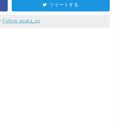
ツイートする
で
Follow asuka_xp