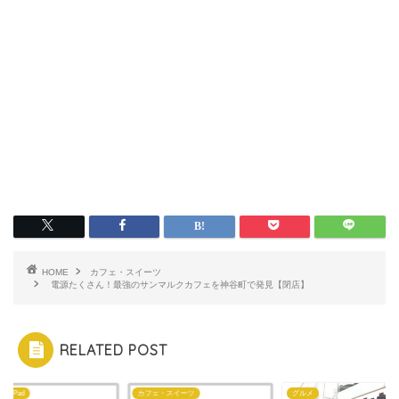
HOME
カフェ・スイーツ
電源たくさん！最強のサンマルクカフェを神谷町で発見【閉店】
RELATED POST
ne・iPad
カフェ・スイーツ
グルメ