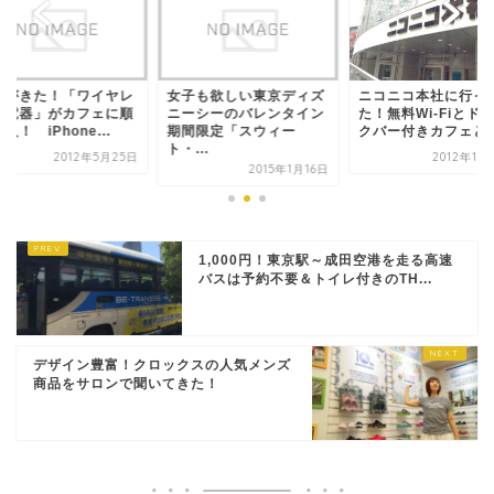
来がきた！「ワイヤレ
女子も欲しい東京ディズ
ニコニコ本社に行っ
充電器」がカフェに順
ニーシーのバレンタイン
た！無料Wi-Fiとド
入！ iPhone...
期間限定「スウィー
クバー付きカフェと..
ト・...
2012年5月25日
2012年11
2015年1月16日
1,000円！東京駅～成田空港を走る高速
バスは予約不要＆トイレ付きのTH...
デザイン豊富！クロックスの人気メンズ
商品をサロンで聞いてきた！