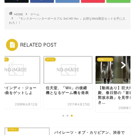
HOME
ゲーム
『モンスターハンターポータブル 3rd HD Ver. 』お得なWeb限定セットを手に入
れろ！！
RELATED POST
:アスカ
ゲーム
投稿:アスカ
料でインディ・ジョー
任天堂、「Wii」の後継
【動画あり】巨大地
ズの曲をゲットしよ
機となるゲーム機を発表
殿、春日部の「首都
！
郭放水路」を見学し
き...
2008年6月12日
2011年4月25日
2008年11
パイレーツ・オブ・カリビアン、渋谷で