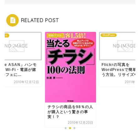
RELATED POST
WordPress
:アスカ
投稿:アスカ
afe ASAN」ハンモ
Flickrの写真を
とWi-Fi・電源が嬉
WordPressで簡単
カフェに...
う方法。リサイズや..
2010年12月12日
2011年4
チラシの商品を98％の人
が購入という驚きの事
実！？
2010年12月20日