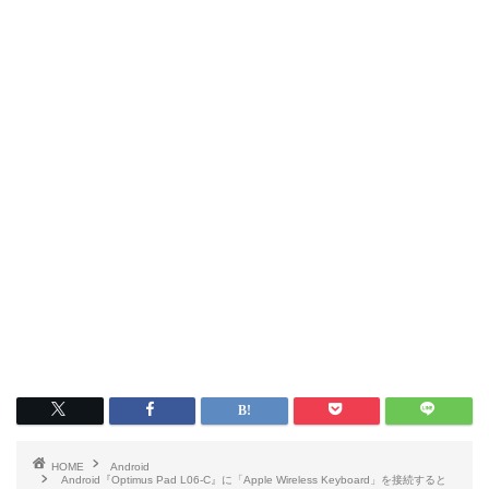
HOME
Android
Android『Optimus Pad L06-C』に「Apple Wireless Keyboard」を接続すると