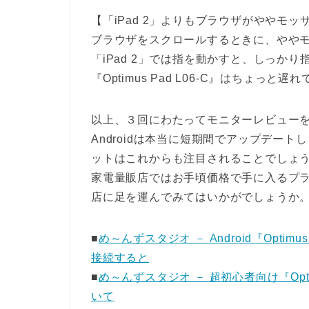
【「iPad 2」よりもブラウザがややモッ
ブラウザをスクロールするときに、やや
「iPad 2」では指を動かすと、しっか
『Optimus Pad L06-C』はちょっと
以上、３回にわたってモニターレビュー
Androidは本当に短期間でアップデート
ットはこれからも注目されることでしょ
家電量販店ではお手頃価格で手に入るプ
店に足を運んでみてはいかがでしょうか
■
め～んずスタジオ － Android『Optimus P
接続すると
■
め～んずスタジオ － 超初心者向け『Optim
いて