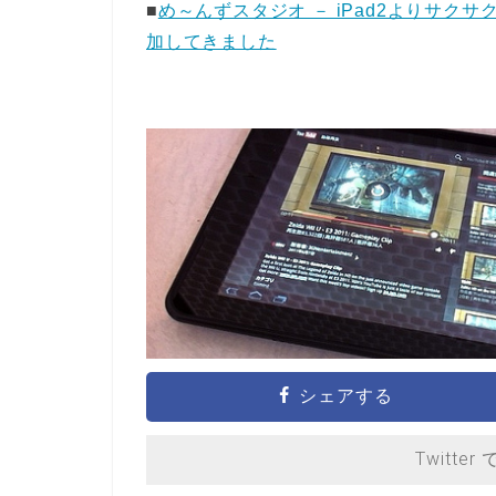
■
め～んずスタジオ － iPad2よりサクサク！？
加してきました
シェアする
Twitter 